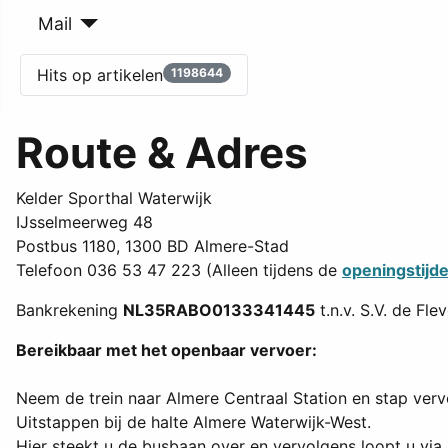
Mail
Hits op artikelen
1198644
Route & Adres
Kelder Sporthal Waterwijk
IJsselmeerweg 48
Postbus 1180, 1300 BD Almere-Stad
Telefoon 036 53 47 223 (Alleen tijdens de
openingstijd
Bankrekening
NL35RABO0133341445
t.n.v. S.V. de Fl
Bereikbaar met het openbaar vervoer:
Neem de trein naar Almere Centraal Station en stap vervo
Uitstappen bij de halte Almere Waterwijk-West.
Hier steekt u de busbaan over en vervolgens loopt u via