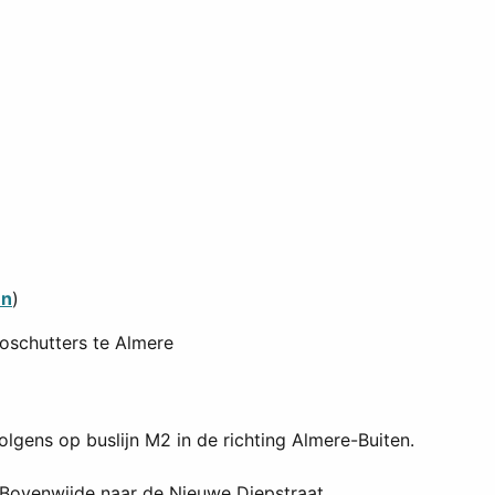
en
)
evoschutters te Almere
lgens op buslijn M2 in de richting Almere-Buiten.
 Bovenwijde naar de Nieuwe Diepstraat.