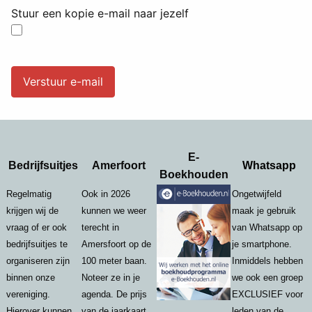
Stuur een kopie e-mail naar jezelf
Captcha
*
Verstuur e-mail
E-
Bedrijfsuitjes
Amerfoort
Whatsapp
Boekhouden
Regelmatig
Ook in 2026
Ongetwijfeld
krijgen wij de
kunnen we weer
maak je gebruik
vraag of er ook
terecht in
van Whatsapp op
bedrijfsuitjes te
Amersfoort op de
je smartphone.
organiseren zijn
100 meter baan.
Inmiddels hebben
binnen onze
Noteer ze in je
we ook een groep
vereniging.
agenda. De prijs
EXCLUSIEF voor
Hierover kunnen
van de jaarkaart
leden van de