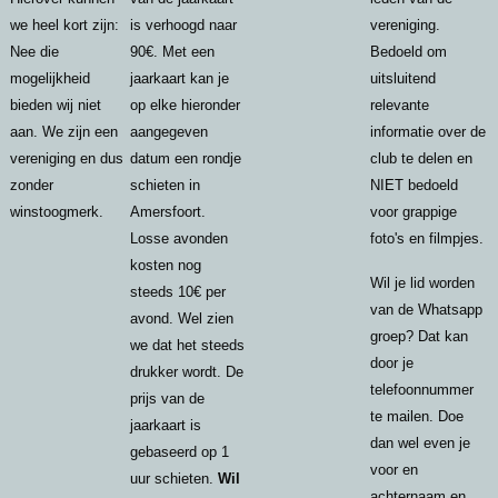
we heel kort zijn:
is verhoogd naar
vereniging.
Nee die
90€. Met een
Bedoeld om
mogelijkheid
jaarkaart kan je
uitsluitend
bieden wij niet
op elke hieronder
relevante
aan. We zijn een
aangegeven
informatie over de
vereniging en dus
datum een rondje
club te delen en
zonder
schieten in
NIET bedoeld
winstoogmerk.
Amersfoort.
voor grappige
Losse avonden
foto's en filmpjes.
kosten nog
Wil je lid worden
steeds 10€ per
van de Whatsapp
avond. Wel zien
groep? Dat kan
we dat het steeds
door je
drukker wordt. De
telefoonnummer
prijs van de
te mailen. Doe
jaarkaart is
dan wel even je
gebaseerd op 1
voor en
uur schieten.
Wil
achternaam en